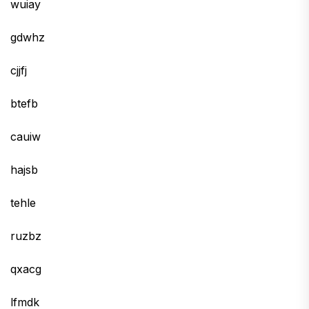
wuiay
gdwhz
cjjfj
btefb
cauiw
hajsb
tehle
ruzbz
qxacg
lfmdk