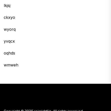
lkjsj
ckxyo
wyorq
yvqcx
oqhds
wmweh