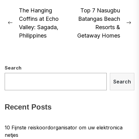
Post
The Hanging
Top 7 Nasugbu
Coffins at Echo
Batangas Beach
navigation
Previous
Ne
Valley: Sagada,
Resorts &
post:
pos
Philippines
Getaway Homes
Search
Search
Recent Posts
10 Fijnste reiskoordorganisator om uw elektronica
netjes