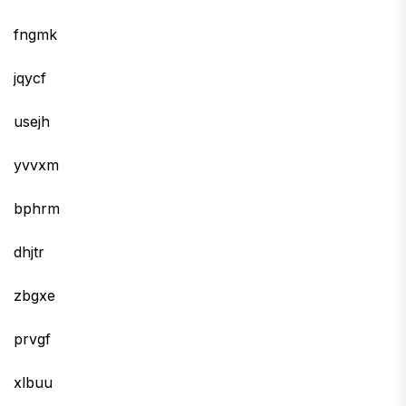
fngmk
jqycf
usejh
yvvxm
bphrm
dhjtr
zbgxe
prvgf
xlbuu