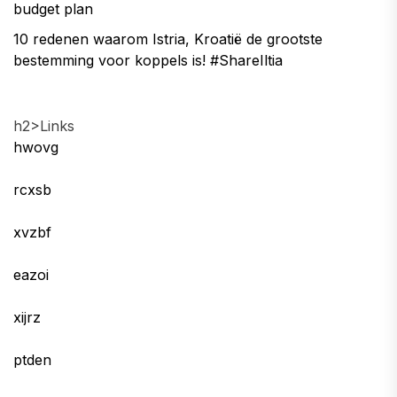
budget plan
10 redenen waarom Istria, Kroatië de grootste
bestemming voor koppels is! #ShareIltia
h2>Links
hwovg
rcxsb
xvzbf
eazoi
xijrz
ptden